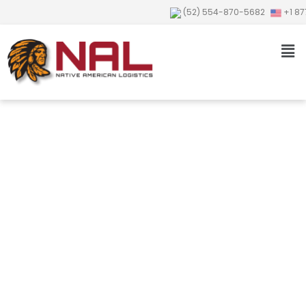
(52) 554-870-5682
+1 87