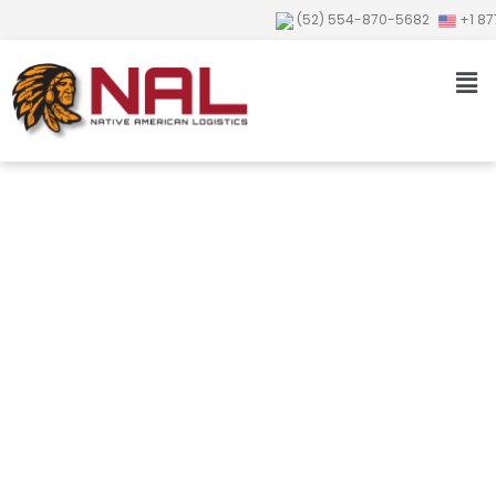
(52) 554-870-5682
+1 87
Blog