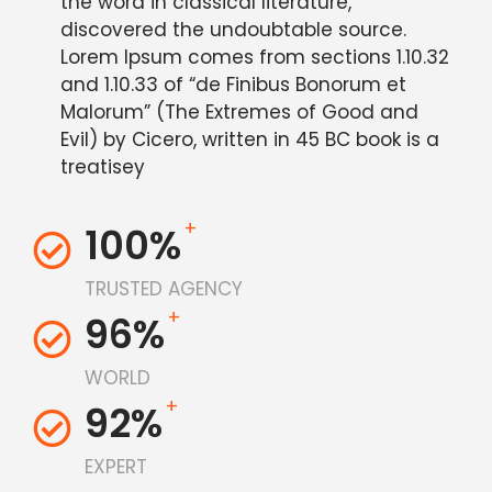
the word in classical literature,
discovered the undoubtable source.
Lorem Ipsum comes from sections 1.10.32
and 1.10.33 of “de Finibus Bonorum et
Malorum” (The Extremes of Good and
Evil) by Cicero, written in 45 BC book is a
treatisey
+
100%
TRUSTED AGENCY
+
96%
WORLD
+
92%
EXPERT